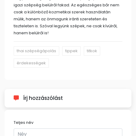
igazi szépség belülről fakad. Az egészséges bőr nem
csak a különböző kozmetikai szerek használatán
múlik, hanem az önmagunk iránti szereteten és
tiszteleten is. Szóval legyünk szépek, ne csak kívülről,
hanem belülről is!
thai szépségápolás
tippek
titkok
érdekességek
Írj hozzászólást
Teljes név