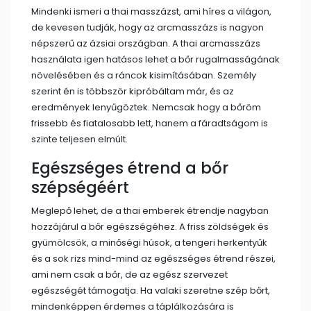
Mindenki ismeri a thai masszázst, ami híres a világon,
de kevesen tudják, hogy az arcmasszázs is nagyon
népszerű az ázsiai országban. A thai arcmasszázs
használata igen hatásos lehet a bőr rugalmasságának
növelésében és a ráncok kisimításában. Személy
szerint én is többször kipróbáltam már, és az
eredmények lenyűgöztek. Nemcsak hogy a bőröm
frissebb és fiatalosabb lett, hanem a fáradtságom is
szinte teljesen elmúlt.
Egészséges étrend a bőr
szépségéért
Meglepő lehet, de a thai emberek étrendje nagyban
hozzájárul a bőr egészségéhez. A friss zöldségek és
gyümölcsök, a minőségi húsok, a tengeri herkentyűk
és a sok rizs mind-mind az egészséges étrend részei,
ami nem csak a bőr, de az egész szervezet
egészségét támogatja. Ha valaki szeretne szép bőrt,
mindenképpen érdemes a táplálkozására is