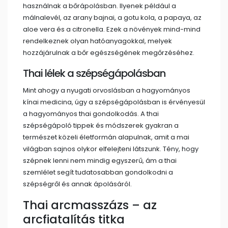
használnak a bőrápolásban. Ilyenek például a
málnalevél, az arany bajnai, a gotu kola, a papaya, az
aloe vera és a citronella. Ezek a növények mind-mind
rendelkeznek olyan hatóanyagokkal, melyek
hozzájárulnak a bőr egészségének megőrzéséhez.
Thai lélek a szépségápolásban
Mint ahogy a nyugati orvoslásban a hagyományos
kínai medicina, úgy a szépségápolásban is érvényesül
a hagyományos thai gondolkodás. A thai
szépségápoló tippek és módszerek gyakran a
természet közeli életformán alapulnak, amit a mai
világban sajnos olykor elfelejteni látszunk. Tény, hogy
szépnek lenni nem mindig egyszerű, ám a thai
szemlélet segít tudatosabban gondolkodni a
szépségről és annak ápolásáról.
Thai arcmasszázs – az
arcfiatalítás titka