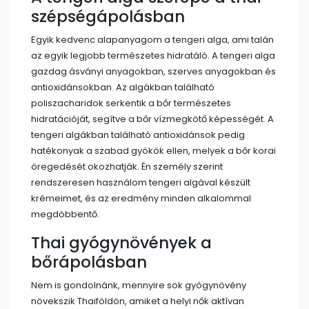
szépségápolásban
Egyik kedvenc alapanyagom a tengeri alga, ami talán
az egyik legjobb természetes hidratáló. A tengeri alga
gazdag ásványi anyagokban, szerves anyagokban és
antioxidánsokban. Az algákban található
poliszacharidok serkentik a bőr természetes
hidratációját, segítve a bőr vízmegkötő képességét. A
tengeri algákban található antioxidánsok pedig
hatékonyak a szabad gyökök ellen, melyek a bőr korai
öregedését okozhatják. Én személy szerint
rendszeresen használom tengeri algával készült
krémeimet, és az eredmény minden alkalommal
megdöbbentő.
Thai gyógynövények a
bőrápolásban
Nem is gondolnánk, mennyire sok gyógynövény
növekszik Thaiföldön, amiket a helyi nők aktívan