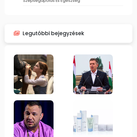
Szépségápolás És Egészség
Legutóbbi bejegyzések