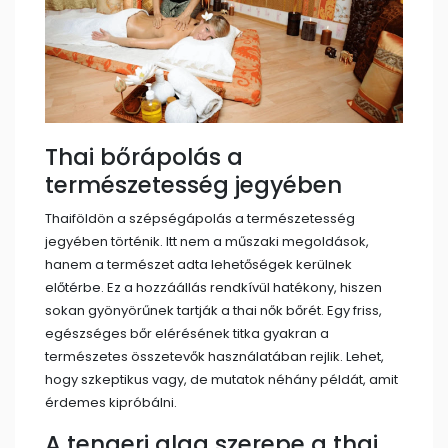
Thai bőrápolás a
természetesség jegyében
Thaiföldön a szépségápolás a természetesség
jegyében történik. Itt nem a műszaki megoldások,
hanem a természet adta lehetőségek kerülnek
előtérbe. Ez a hozzáállás rendkívül hatékony, hiszen
sokan gyönyörűnek tartják a thai nők bőrét. Egy friss,
egészséges bőr elérésének titka gyakran a
természetes összetevők használatában rejlik. Lehet,
hogy szkeptikus vagy, de mutatok néhány példát, amit
érdemes kipróbálni.
A tengeri alga szerepe a thai