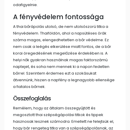
odafigyelnie.
A fényvédelem fontossága
A thai bőrápolás utolsó, de nem utolsószorú titka a
fényvédelem. Thaiföldön, ahol a napsütéses órák
száma magas, elengedhetetlen a bőr védelme. Ez
nem csak a leégés elkerülése miatt fontos, de a bőr
korai öregedésének megelőzése érdekében is. A
helyi nők gyakran használnak magas faktorszámú
naptejet, és soha nem mennek ki a napon fedetlen
bőrrel. Szerintem érdemes ezt a szokásukat
átvennünk, hiszen a napfény a legnagyobb ellensége
a fiatalos bőrnek.
Összefoglalás
Remélem, hogy az általam összegyűjtött és
megosztott thai szépségápolási titkok és tippek
hasznosak lesznek számodra. Emellett ne felejtsük el,
hogy bár rengeteg titka van a szépségápolásnak, az