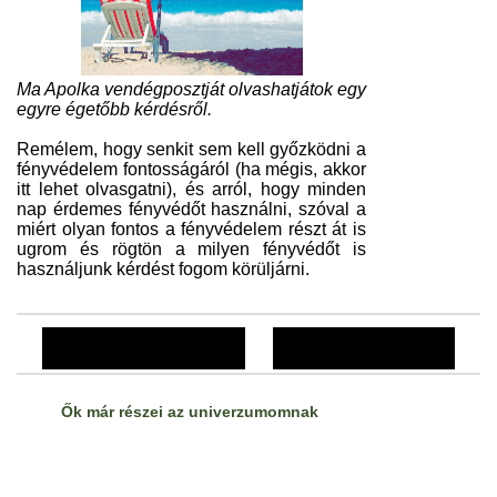
Ma Apolka vendégposztját olvashatjátok egy
egyre égetőbb kérdésről.
Remélem, hogy senkit sem kell győzködni a
fényvédelem fontosságáról (ha mégis, akkor
itt lehet olvasgatni), és arról, hogy minden
nap érdemes fényvédőt használni, szóval a
miért olyan fontos a fényvédelem részt át is
ugrom és rögtön a milyen fényvédőt is
használjunk kérdést fogom körüljárni.
Régebbi bejegyzések
Újabb bejegyzések
Ők már részei az univerzumomnak