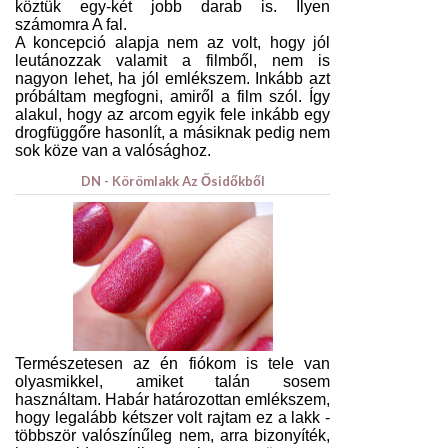
köztük egy-két jobb darab is. Ilyen
számomra A fal.
A koncepció alapja nem az volt, hogy jól
leutánozzak valamit a filmből, nem is
nagyon lehet, ha jól emlékszem. Inkább azt
próbáltam megfogni, amiről a film szól. Így
alakul, hogy az arcom egyik fele inkább egy
drogfüggőre hasonlít, a másiknak pedig nem
sok köze van a valósághoz.
DN - Körömlakk Az Ősidőkből
Természetesen az én fiókom is tele van
olyasmikkel, amiket talán sosem
használtam. Habár határozottan emlékszem,
hogy legalább kétszer volt rajtam ez a lakk -
többször valószínűleg nem, arra bizonyíték,