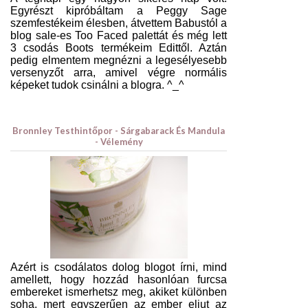
Egyrészt kipróbáltam a Peggy Sage
szemfestékeim élesben, átvettem Babustól a
blog sale-es Too Faced palettát és még lett
3 csodás Boots termékeim Edittől. Aztán
pedig elmentem megnézni a legesélyesebb
versenyzőt arra, amivel végre normális
képeket tudok csinálni a blogra. ^_^
Bronnley Testhintőpor - Sárgabarack És Mandula
- Vélemény
Azért is csodálatos dolog blogot írni, mind
amellett, hogy hozzád hasonlóan furcsa
embereket ismerhetsz meg, akiket különben
soha, mert egyszerűen az ember eljut az