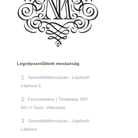
Legnépszerűbbek mostanság
Szemöldökformázás - Lépésről-
Lépésre II.
Fényvédelem | Thinkbaby SPF
50+ // Teszt, Vélemény
Szemöldökformázás - Lépésről-
Lépésre