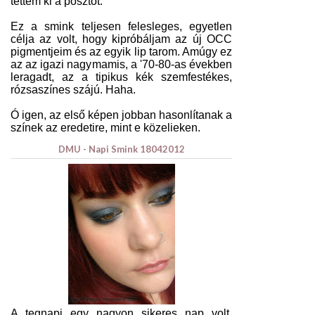
tettem ki a posztot.
Ez a smink teljesen felesleges, egyetlen
célja az volt, hogy kipróbáljam az új OCC
pigmentjeim és az egyik lip tarom. Amúgy ez
az az igazi nagymamis, a '70-80-as években
leragadt, az a tipikus kék szemfestékes,
rózsaszínes szájú. Haha.
Ó igen, az első képen jobban hasonlítanak a
színek az eredetire, mint e közelieken.
DMU - Napi Smink 18042012
A tegnapi egy nagyon sikeres nap volt.