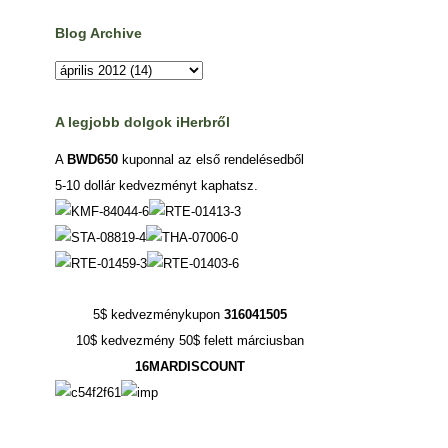
Blog Archive
A legjobb dolgok iHerbről
A
BWD650
kuponnal az első rendelésedből
5-10 dollár kedvezményt kaphatsz.
5$ kedvezménykupon
316041505
10$ kedvezmény 50$ felett márciusban
16MARDISCOUNT