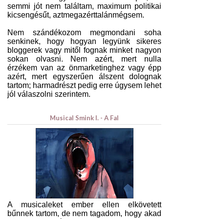
semmi jót nem találtam, maximum politikai
kicsengésűt, aztmegazérttalánmégsem.
Nem szándékozom megmondani soha
senkinek, hogy hogyan legyünk sikeres
bloggerek vagy mitől fognak minket nagyon
sokan olvasni. Nem azért, mert nulla
érzékem van az önmarketinghez vagy épp
azért, mert egyszerűen álszent dolognak
tartom; harmadrészt pedig erre úgysem lehet
jól válaszolni szerintem.
Musical Smink I. - A Fal
A musicaleket ember ellen elkövetett
bűnnek tartom, de nem tagadom, hogy akad