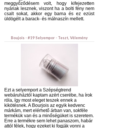
meggyőződésem volt, hogy kifejezetten
nyáriak lesznek, viszont ha a bolti fény nem
csalt sokat, akkor egy barna és ez ezüst
üldögélt a barack- és málnaszín mellett.
Boujois - #19 Selyempor - Teszt, Vélemény
Ezt a selyemport a Szépségtrend
webáruháztól kaptam azért cserébe, ha írok
róla, így most eleget teszek ennek a
kikötésnek. A Bourjois az egyik kedvenc
márkám, mert elérhető árban van, sokféle
termékük van és a minőségüket is szeretem.
Erre a termékre sem lehet panaszom, habár
attól félek, hogy ezeket ki fogják vonni a