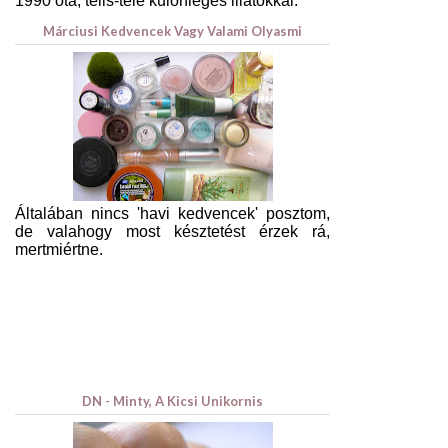
1990 óta, telis-tele különleges illatokkal.
Márciusi Kedvencek Vagy Valami Olyasmi
Általában nincs 'havi kedvencek' posztom,
de valahogy most késztetést érzek rá,
mertmiértne.
DN - Minty, A Kicsi Unikornis