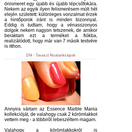
önismeret egy újabb és újabb lépcsőfokára.
Nekem az egyik ilyen felismerésem múlt hét
elején született: különleges vonzalmat érzek
a hintőporok iránt is minden bizonnyal.
Eddig is tudtam, hogy a vénasszonyos
dolgok nekem nagyon tetszenek, de amikor
beraktam ezt a terméket a fiókba,
realizálódott, hogy már van 7 másik testvére
is itthon.
DN - Tavaszi Nyalankságok
Annyira vártam az Essence Marble Mania
kollekcióját, de valahogy csak 2 körömlakkot
vettem meg - a többiről lebeszéltem magam.
Valahogy a körömlakkokról is