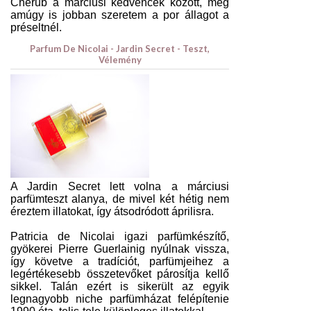
Cherub a márciusi kedvencek között, meg
amúgy is jobban szeretem a por állagot a
préseltnél.
Parfum De Nicolai - Jardin Secret - Teszt,
Vélemény
A Jardin Secret lett volna a márciusi
parfümteszt alanya, de mivel két hétig nem
éreztem illatokat, így átsodródott áprilisra.
Patricia de Nicolai igazi parfümkészítő,
gyökerei Pierre Guerlainig nyúlnak vissza,
így követve a tradíciót, parfümjeihez a
legértékesebb összetevőket párosítja kellő
sikkel. Talán ezért is sikerült az egyik
legnagyobb niche parfümházat felépítenie