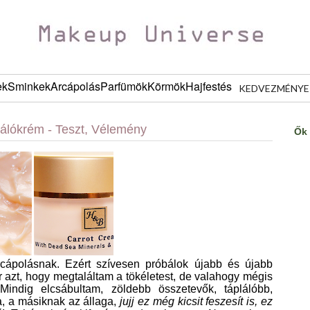
ek
Sminkek
Arcápolás
Parfümök
Körmök
Hajfestés
KEDVEZMÉNYE
tálókrém - Teszt, Vélemény
Ők 
rcápolásnak. Ezért szívesen próbálok újabb és újabb
 azt, hogy megtaláltam a tökéletest, de valahogy mégis
Mindig elcsábultam, zöldebb összetevők, táplálóbb,
a, a másiknak az állaga,
jujj ez még kicsit feszesít is, ez