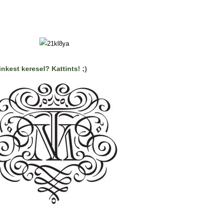
nkest keresel? Kattints! ;)