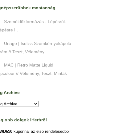
gnépszerűbbek mostanság
Szemöldökformázás - Lépésről-
épésre II.
Uriage | Isoliss Szemkörnyékápoló
rém // Teszt, Vélemény
MAC | Retro Matte Liquid
ipcolour // Vélemény, Teszt, Minták
g Archive
egjobb dolgok iHerbről
WD650
kuponnal az első rendelésedből