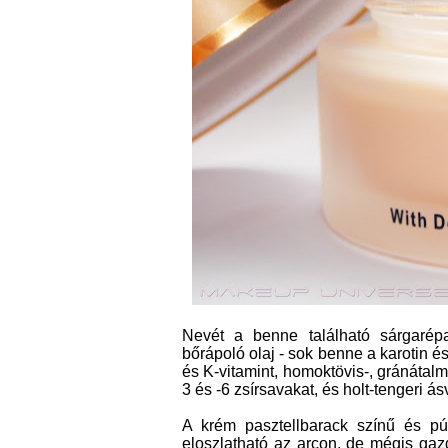
Nevét a benne található sárgarépa
bőrápoló olaj - sok benne a karotin és 
és K-vitamint, homoktövis-, gránátalm
3 és -6 zsírsavakat, és holt-tengeri á
A krém pasztellbarack színű és pú
eloszlatható az arcon, de mégis gazd