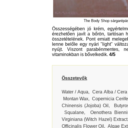
The Body Shop sárgarépás
Összességében jó krém, egyértelmű
érezhetően javít a bőrön, tartósan
összetételének. Pont emiatt meleg
lenne belőle egy nyári "light" vált
nyújt. Viszont parabénmentes, n
vitaminokban is bővelkedik.
4/5
Összetevők
Water / Aqua, Cera Alba / Cera
Montan Wax, Copernicia Cerife
Chinensis (Jojoba) Oil, Butyro
Squalane, Oenothera Biennis
Virginiana (Witch Hazel) Extrac
Officinalis Flower Oil, Algae Ex