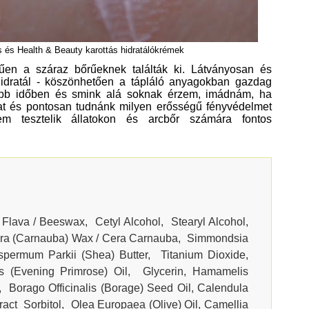
 és Health & Beauty karottás hidratálókrémek
en a száraz bőrűeknek találták ki. Látványosan és
 hidratál - köszönhetően a tápláló anyagokban gazdag
ebb időben és smink alá soknak érzem, imádnám, ha
ozat és pontosan tudnánk milyen erősségű fényvédelmet
em tesztelik állatokon és arcbőr számára fontos
 Flava / Beeswax, Cetyl Alcohol, Stearyl Alcohol,
ra (Carnauba) Wax / Cera Carnauba, Simmondsia
spermum Parkii (Shea) Butter, Titanium Dioxide,
 (Evening Primrose) Oil, Glycerin, Hamamelis
t, Borago Officinalis (Borage) Seed Oil, Calendula
tract Sorbitol, Olea Europaea (Olive) Oil, Camellia