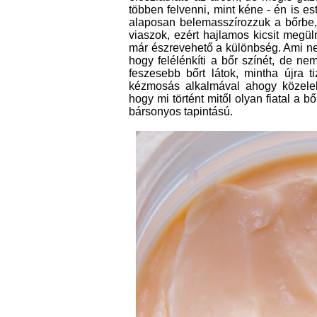
többen felvenni, mint kéne - én is 
alaposan belemasszírozzuk a bőrbe
viaszok, ezért hajlamos kicsit megüln
már észrevehető a különbség. Ami ne
hogy felélénkíti a bőr színét, de ne
feszesebb bőrt látok, mintha újra 
kézmosás alkalmával ahogy közeleb
hogy mi történt mitől olyan fiatal a 
bársonyos tapintású.