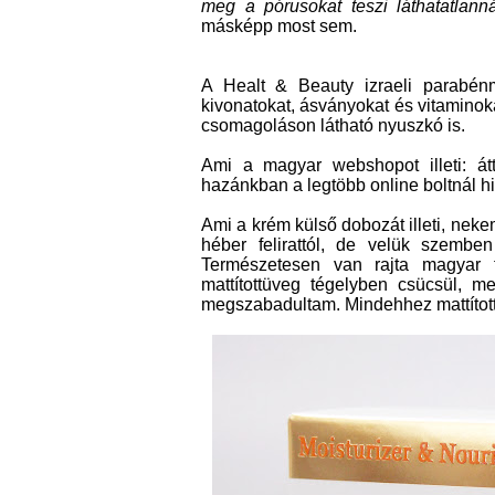
meg a pórusokat teszi láthatatlann
másképp most sem.
A Healt & Beauty izraeli parabén
kivonatokat, ásványokat és vitaminoka
csomagoláson látható nyuszkó is.
Ami a magyar webshopot illeti: átt
hazánkban a legtöbb online boltnál h
Ami a krém külső dobozát illeti, neke
héber felirattól, de velük szembe
Természetesen van rajta magyar t
mattítottüveg tégelyben csücsül, m
megszabadultam. Mindehhez mattított