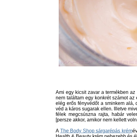
Ami egy kicsit zavar a termékben az
nem találtam egy konkrét számot az e
elég erős fényvédőt a sminkem alá,
véd a káros sugarak ellen. Illetve mi
félek megcsúszna rajta, habár vele
[persze akkor, amikor nem kellett vol
A
The Body Shop sárgarépás krém
év
Health & Beauty krém nehezebb és é