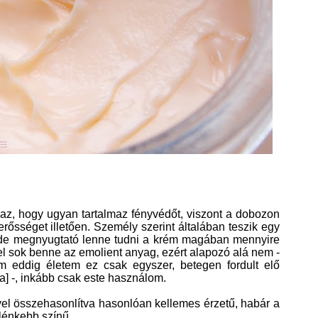
 az, hogy ugyan tartalmaz fényvédőt, viszont a dobozon
rősséget illetően. Személy szerint általában teszik egy
 de megnyugtató lenne tudni a krém magában mennyire
vel sok benne az emolient anyag, ezért alapozó alá nem -
m eddig életem ez csak egyszer, betegen fordult elő
na] -, inkább csak este használom.
el összehasonlítva hasonlóan kellemes érzetű, habár a
lénkebb színű.