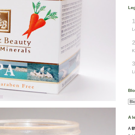
Le
L
K
L
Blo
A l
A
B