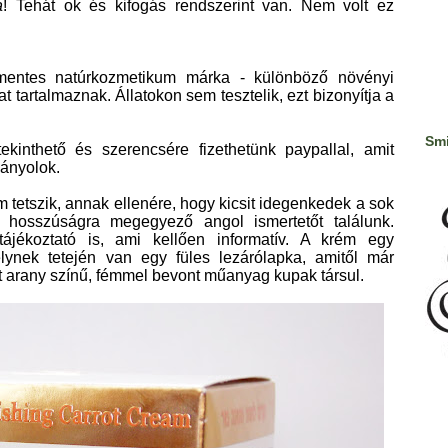
á
! Tehát ok és kifogás rendszerint van. Nem volt ez
mentes natúrkozmetikum márka - különböző növényi
t tartalmaznak. Állatokon sem tesztelik, ezt bizonyítja a
Smi
ekinthető és szerencsére fizethetünk paypallal, amit
iányolok.
m tetszik, annak ellenére, hogy kicsit idegenkedek a sok
n hosszúságra megegyező angol ismertetőt találunk.
ájékoztató is, ami kellően informatív. A krém egy
elynek tetején van egy füles lezárólapka, amitől már
 arany színű, fémmel bevont műanyag kupak társul.