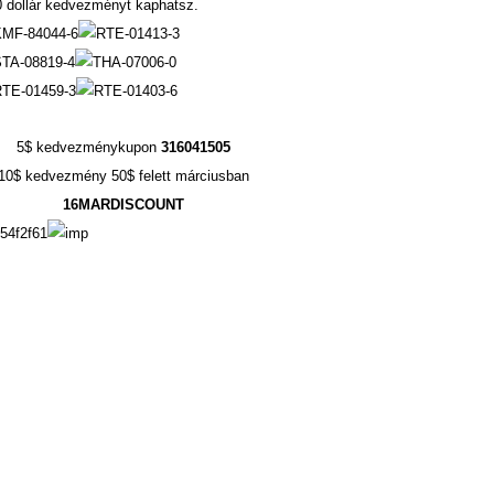
0 dollár kedvezményt kaphatsz.
5$ kedvezménykupon
316041505
10$ kedvezmény 50$ felett márciusban
16MARDISCOUNT