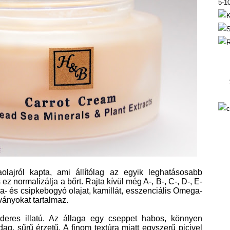
5-1
olajról kapta, ami állítólag az egyik leghatásosabb
ez normalizálja a bőrt. Rajta kívül még A-, B-, C-, D-, E-
a- és csipkebogyó olajat, kamillát, esszenciális Omega-
sványokat tartalmaz.
deres illatú. Az állaga egy cseppet habos, könnyen
ag, sűrű érzetű. A finom textúra miatt egyszerű picivel