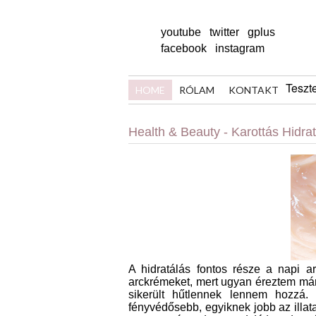
youtube
twitter
gplus
facebook
instagram
Teszt
HOME
RÓLAM
KONTAKT
Health & Beauty - Karottás Hidra
A hidratálás fontos része a napi a
arckrémeket, mert ugyan éreztem már
sikerült hűtlennek lennem hozzá. 
fényvédősebb, egyiknek jobb az illat