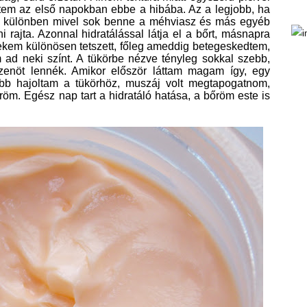
estem az első napokban ebbe a hibába. Az a legjobb, ha
, különben mivel sok benne a méhviasz és más egyéb
i rajta. Azonnal hidratálással látja el a bőrt, másnapra
kem különösen tetszett, főleg ameddig betegeskedtem,
m ad neki színt. A tükörbe nézve tényleg sokkal szebb,
tizenöt lennék. Amikor először láttam magam így, egy
b hajoltam a tükörhöz, muszáj volt megtapogatnom,
bőröm. Egész nap tart a hidratáló hatása, a bőröm este is