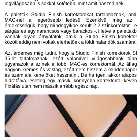
legvilágosabb is sokkal sötétebb, mint amit használnék.
A paletták Studio Finish korrektorokat tartalmaznak, am
MAC-nél a legerősebb fedésű. Ezenkívül még az 
érdekességük, hogy mindegyikbe került 2-2 színkorrektor - 
sárgás és egy narancsos vagy barackos -, illetve a paletták
vannak olyan árnyalatok, amik a Studo Finish korrekto
között eddig nem voltak elérhetőek a földi halandók számára.
Azt érdemes még tudni, hogy a Studio Finish korrektorok 
35-öt tartalmaznak, ezért valamivel világosabbnak tűn
ugyanazok a színek a többi MAC-es korrektornál. Az álla
nagyon krémes és vastag, ezért nem hiszem a mindennapo
és szem alá kéne őket használni. De ha igen, akkor alapo
hidratálva, esetleg egy másik, könnyebb korrektorral kever
Fixálás után nem mászik arrébb egész nap.