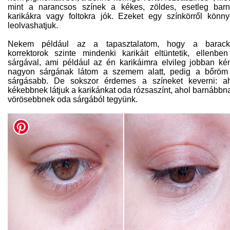
mint a narancsos színek a kékes, zöldes, esetleg bar
karikákra vagy foltokra jók. Ezeket egy színkörről könn
leolvashatjuk.
Nekem például az a tapasztalatom, hogy a barack
korrektorok szinte mindenki karikáit eltüntetik, ellenbe
sárgával, ami például az én karikáimra elvileg jobban ké
nagyon sárgának látom a szemem alatt, pedig a bőröm
sárgásabb. De sokszor érdemes a színeket keverni: a
kékebbnek látjuk a karikánkat oda rózsaszínt, ahol barnábbn
vörösebbnek oda sárgából tegyünk.