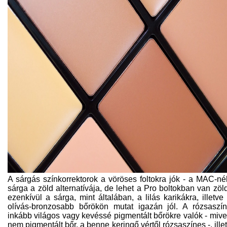
A sárgás színkorrektorok a vöröses foltokra jók - a MAC-né
sárga a zöld alternatívája, de lehet a Pro boltokban van zöld
ezenkívül a sárga, mint általában, a lilás karikákra, illetve
olívás-bronzosabb bőrökön mutat igazán jól. A rózsaszí
inkább világos vagy kevéssé pigmentált bőrökre valók - mive
nem pigmentált bőr, a benne keringő vértől rózsaszínes -, ille