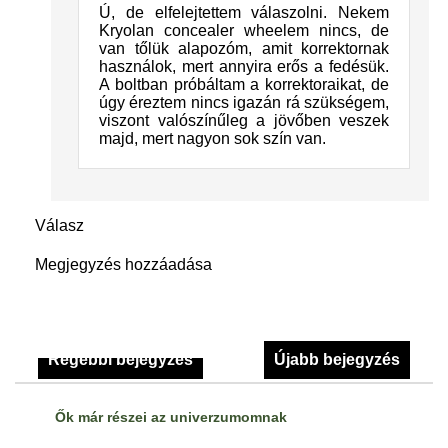
Ú, de elfelejtettem válaszolni. Nekem
Kryolan concealer wheelem nincs, de
van tőlük alapozóm, amit korrektornak
használok, mert annyira erős a fedésük.
A boltban próbáltam a korrektoraikat, de
úgy éreztem nincs igazán rá szükségem,
viszont valószínűleg a jövőben veszek
majd, mert nagyon sok szín van.
Válasz
Megjegyzés hozzáadása
Régebbi bejegyzés
Újabb bejegyzés
Ők már részei az univerzumomnak