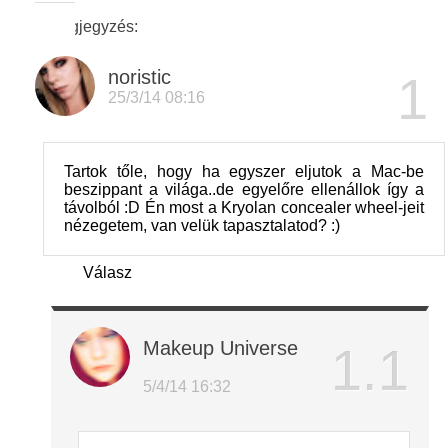
2 Megjegyzés:
noristic
25/3/14 08:16
Tartok tőle, hogy ha egyszer eljutok a Mac-be
beszippant a világa..de egyelőre ellenállok így a
távolból :D Én most a Kryolan concealer wheel-jeit
nézegetem, van velük tapasztalatod? :)
Válasz
Makeup Universe
5/4/14 16:32