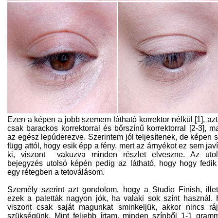
Ezen a képen a jobb szemem látható korrektor nélkül [1], az
csak barackos korrektorral és bőrszínű korrektorral [2-3], m
az egész lepúderezve. Szerintem jól teljesítenek, de képen 
függ attól, hogy esik épp a fény, mert az árnyékot ez sem javí
ki, viszont vakuzva minden részlet elveszne. Az uto
bejegyzés utolsó képén pedig az látható, hogy hogy fedik
egy rétegben a tetoválásom.
Személy szerint azt gondolom, hogy a Studio Finish, ille
ezek a paletták nagyon jók, ha valaki sok színt használ.
viszont csak saját magunkat sminkeljük, akkor nincs rá
szükségünk. Mint feljebb írtam, minden színből 1-1 gram