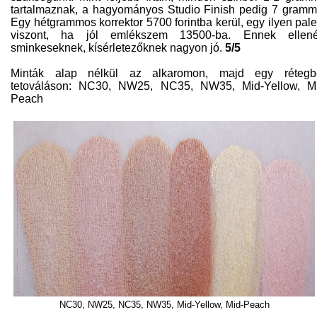
tartalmaznak, a hagyományos Studio Finish pedig 7 gramm
Egy hétgrammos korrektor 5700 forintba kerül, egy ilyen pale
viszont, ha jól emlékszem 13500-ba. Ennek ellené
sminkeseknek, kísérletezőknek nagyon jó.
5/5
Minták alap nélkül az alkaromon, majd egy rétegb
tetováláson: NC30, NW25, NC35, NW35, Mid-Yellow, M
Peach
NC30, NW25, NC35, NW35, Mid-Yellow, Mid-Peach