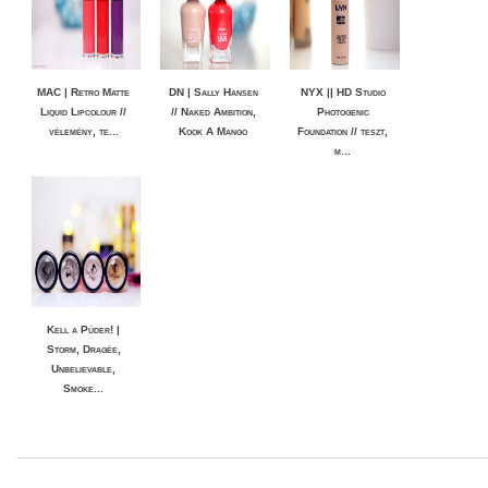
MAC | Retro Matte
DN | Sally Hansen
NYX || HD Studio
Liquid Lipcolour //
// Naked Ambition,
Photogenic
vélemény, te...
Kook A Mango
Foundation // teszt,
m...
Kell a Púder! |
Storm, Dragée,
Unbelievable,
Smoke...