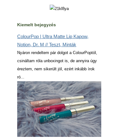
Kiemelt bejegyzés
ColourPop | Ultra Matte Lip Kapow,
Notion, Dr. M // Teszt, Minták
Nyáron rendeltem pár dolgot a ColourPoptól,
csináltam róla unboxingot is, de annyira úgy
éreztem, nem sikerült jól, ezért inkább írok
ró...