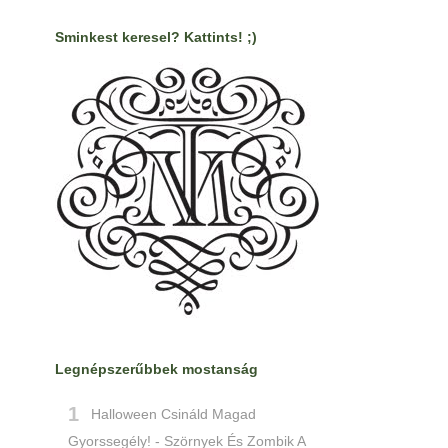
Sminkest keresel? Kattints! ;)
Legnépszerűbbek mostanság
Halloween Csináld Magad
Gyorssegély! - Szörnyek És Zombik A