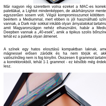
Már nagyon rég szerettem volna ezeket a MAC-es korrek
palettákat, a Lightot mindenképpen, de akárhányszor ment
egyszerűen sosem volt. Végül kompromisszumot kötöttem
beértem a Mediummal, mert ebben is jól használható szí
vannak, a Dark már sokkal inkább olyan árnyalatokat tartalm
amit Magyarországon nehéz elhasználni, habár a Med
Deepben vannak a „40-esek”, amik a tipikus szolis bőrszín
tehát ez a paletta olyan átmenet.
A színek egy hatos elosztású kompaktban laknak, am
mágnessel erősen záródik és ha nem törjük el, akk
valószínűleg nem is fog kinyílni. Összesen 6 grammot tartal
a korrektorokból, tehát 1-1 grammot - ez később még érde
lesz.