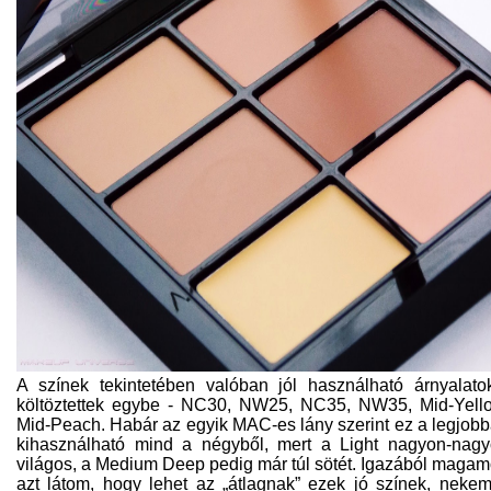
A színek tekintetében valóban jól használható árnyalato
költöztettek egybe - NC30, NW25, NC35, NW35, Mid-Yell
Mid-Peach. Habár az egyik MAC-es lány szerint ez a legjob
kihasználható mind a négyből, mert a Light nagyon-nag
világos, a Medium Deep pedig már túl sötét. Igazából maga
azt látom, hogy lehet az „átlagnak” ezek jó színek, neke