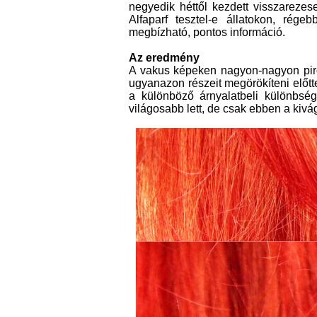
negyedik héttől kezdett visszarezes
Alfaparf tesztel-e állatokon, rége
megbízható, pontos információ.
Az eredmény
A vakus képeken nagyon-nagyon piro
ugyanazon részeit megörökíteni előtte
a különböző árnyalatbeli különbség
világosabb lett, de csak ebben a kivá