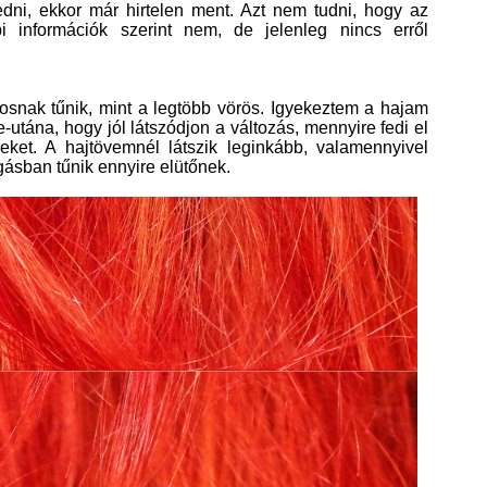
edni, ekkor már hirtelen ment. Azt nem tudni, hogy az
bbi információk szerint nem, de jelenleg nincs erről
snak tűnik, mint a legtöbb vörös. Igyekeztem a hajam
-utána, hogy jól látszódjon a változás, mennyire fedi el
eket. A hajtövemnél látszik leginkább, valamennyivel
gásban tűnik ennyire elütőnek.