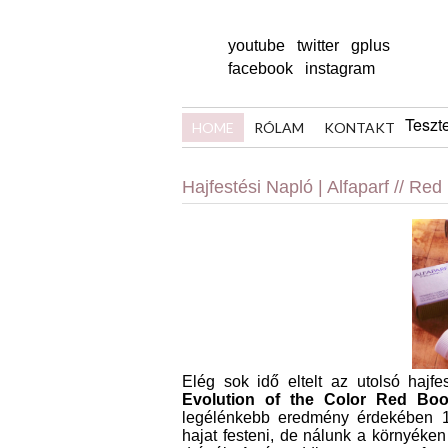
youtube
twitter
gplus
facebook
instagram
Teszt
HOME
RÓLAM
KONTAKT
Hajfestési Napló | Alfaparf // Red
Elég sok idő eltelt az utolsó hajf
Evolution of the Color Red Boo
legélénkebb eredmény érdekében 12
hajat festeni, de nálunk a környéken