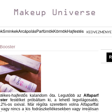
ek
Sminkek
Arcápolás
Parfümök
Körmök
Hajfestés
KEDVEZMÉNYE
 Booster
R
estékes-hajfestős kalandom óta. Legutóbb az
Alfaparf
ster
festélket próbáltam ki, a lehető legvilágosabb,
%-os oxival. Már régóta szerettem volna Alfaparffal
 vagy nincs a kis fodrászkellékesekben vagy irreálisan