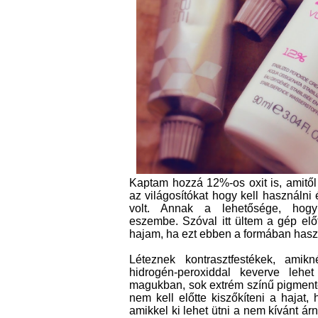
Kaptam hozzá 12%-os oxit is, amitől 
az világosítókat hogy kell használn
volt. Annak a lehetősége, hog
eszembe. Szóval itt ültem a gép előt
hajam, ha ezt ebben a formában hasz
Léteznek kontrasztfestékek, amik
hidrogén-peroxiddal keverve lehe
magukban, sok extrém színű pigmentet
nem kell előtte kiszőkíteni a hajat,
amikkel ki lehet ütni a nem kívánt ár