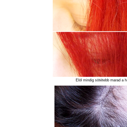
Elöl mindig sötétebb marad a 