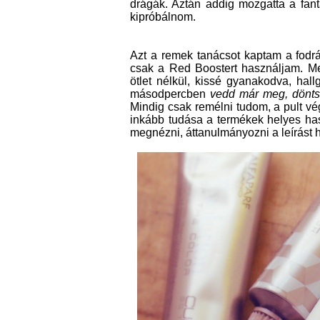
drágák. Aztán addig mozgatta a fant
kipróbálnom.
Azt a remek tanácsot kaptam a fodrá
csak a Red Boostert használjam. Mer
ötlet nélkül, kissé gyanakodva, hal
másodpercben
vedd már meg, dönts
Mindig csak remélni tudom, a pult vé
inkább tudása a termékek helyes has
megnézni, áttanulmányozni a leírást 