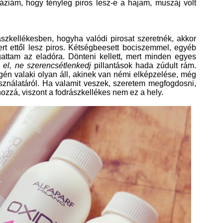
áziám, hogy tényleg piros lesz-e a hajam, muszáj volt
szkellékesben, hogyha valódi pirosat szeretnék, akkor
t ettől lesz piros. Kétségbeesett bociszemmel, egyéb
lgattam az eladóra. Dönteni kellett, mert minden egyes
 el, ne szerencsétlenkedj
pillantások hada zúdult rám.
gén valaki olyan áll, akinek van némi elképzelése, még
ználatáról. Ha valamit veszek, szeretem megfogdosni,
hozzá, viszont a fodrászkellékes nem ez a hely.