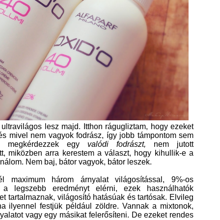
ultravilágos lesz majd. Itthon rágugliztam, hogy ezeket
i és mivel nem vagyok fodrász, így jobb támpontom sem
y megkérdezzek
egy
valódi fodrászt,
nem jutott
t, miközben arra kerestem a választ, hogy kihullik-e a
nálom. Nem baj, bátor vagyok, bátor leszek.
nél maximum három árnyalat világosítással, 9%-os
t a legszebb eredményt elérni, ezek használhatók
 tartalmaznak, világosító hatásúak és tartósak. Elvileg
 ha ilyennel festjük például zöldre. Vannak a mixtonok,
nyalatot vagy egy másikat felerősíteni. De ezeket rendes