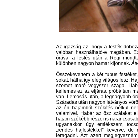
Az igazság az, hogy a festék doboz
valóban használható-e magában. Ez
órával a festés után a Regi mondta
különben nagyon hamar kijönnek.
Át
Összekevertem a két tubus festéket,
sokat, hátha így elég világos lesz. H
szemet maró vegyszer szaga. Hab
kellemes ez az eljárás, próbáltam m
van. Lemosás után, a legnagyobb ö
Száradás után nagyon látványos vörös 
az én hajamból szőkítés nélkül nem 
valamivel. Habár az ősz szálakat el
hajam szőkébb részei is narancsosab
ugyanakkor, úgy emlékszem, tocs
„rendes hajfestékkel” keverve, de
leragadni. Azt azért megjegyezném,