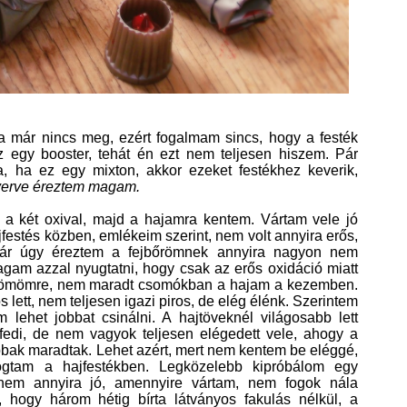
a már nincs meg, ezért fogalmam sincs, hogy a festék
 egy booster, tehát én ezt nem teljesen hiszem. Pár
, ha ez egy mixton, akkor ezeket festékhez keverik,
verve éreztem magam.
 a két oxival, majd a hajamra kentem. Vártam vele jó
ajfestés közben, emlékeim szerint, nem volt annyira erős,
ár úgy éreztem a fejbőrömnek annyira nagyon nem
agam azzal nyugtatni, hogy csak az erős oxidáció miatt
römömre, nem maradt csomókban a hajam a kezemben.
lett, nem teljesen igazi piros, de elég élénk. Szerintem
lehet jobbat csinálni. A hajtöveknél világosabb lett
fedi, de nem vagyok teljesen elégedett vele, ahogy a
bak maradtak. Lehet azért, mert nem kentem be eléggé,
ogtam a hajfestékben. Legközelebb kipróbálom egy
 nem annyira jó, amennyire vártam, nem fogok nála
 hogy három hétig bírta látványos fakulás nélkül, a