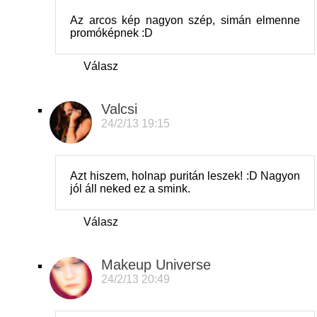
Az arcos kép nagyon szép, simán elmenne
promóképnek :D
Válasz
Valcsi
24/2/13 19:15
Azt hiszem, holnap puritán leszek! :D Nagyon
jól áll neked ez a smink.
Válasz
Makeup Universe
24/2/13 20:49