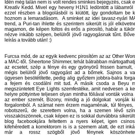
Idén még talán nem is volt rendes sminkes bejegyzés, csak 
Kreatív Kedd. Mivel egy heveny H1N1 ledöntött a lábamról
ezzel részben a blogolásból is kiütött, így gondoltam be k
hoznom a lemaradásom. A sminket az idei tavasz-nyári 
trend, a Puri-tan ihlette és szerintem sikerült is jól elkövet
magamon, de képen foltos és erős a pirosító, habár a tükö
nézve inkább szépen, belülről jövő ragyogásnak tűnt. Bőv
leírás a tovább után! :)
Furcsa mód, de az egyik kedvenc pirosítóm az az Other Wor
a MAC-től. Sheertone Shimmer, tehát bátrabban mártogathat
az ecsetet, szép a fénye és egy gyönyörű frissen barnult,
mégis belülről jövő ragyogást ad a bőrnek. Sajnos a v
ügyesen besötétítette, pedig alig győztem jobbra-balra forga
a fejem és csodálni mit tud. A másik csoda a Beyu 
megszüntetett Eye Lights szemfestéke, amit nedvesen a ke
helyre pöttyintve teljesen olyan mintha fóliával vonták volna
az ember szemét. Bizony, mindig a jó dolgokat vonják k
forgalomból. A számat nem érzem magaménak, túl fényes, 
robotszerű, de szerettem volna, ha a szemen lévő szí
visszaköszönnek, csak képen ez is sokkal durvábbra sikerült
blog facebookjára feltettem a nyers képet, igen csino
kifehéredett a korrektorom is is a szemem alatt, de ezt ink
már a rossz szögből jövő fénynek köszönhete