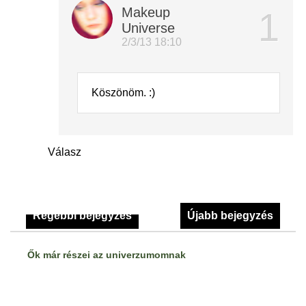
Makeup
Universe
2/3/13 18:10
Köszönöm. :)
Válasz
Régebbi bejegyzés
Újabb bejegyzés
Ők már részei az univerzumomnak