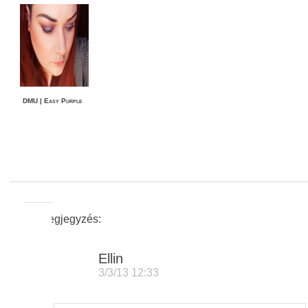
DMU | Easy Purple
17 Megjegyzés:
Ellin
3/3/13 12:33