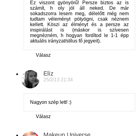
Ez viszont gyönyörű! Persze biztos az is
számít, h oly jól áll neked. De már
sokadszorra lesem meg, délelőtt még nem
tudtam véleményt pötyögni, csak néznem
kellett. Köszi az élményt és a persze az
inspirálást is (máskor is szívesen
megnézném, h hogyan fordítod le 1-1 épp
aktuális irányzat/stílus fő jegyeit).
Válasz
Elíz
25/2/13 21:34
Nagyon szép lett! :)
Válasz
Makeup Universe