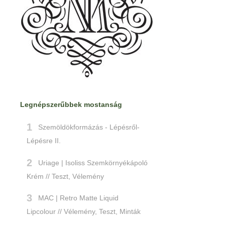
Legnépszerűbbek mostanság
Szemöldökformázás - Lépésről-
Lépésre II.
Uriage | Isoliss Szemkörnyékápoló
Krém // Teszt, Vélemény
MAC | Retro Matte Liquid
Lipcolour // Vélemény, Teszt, Minták