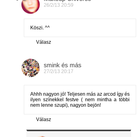
26/2/13 20:59
Köszi. ^^
Válasz
smink és más
27/2/13 20:17
Ahhh nagyon jó! Teljesen más az arcod így és
ilyen színekkel festve ( nem mintha a többi
nem lenne szupi), nagyon bejön!
Válasz