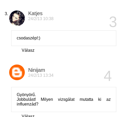
Katjes
24/2/13 10:38
csodaszép!:)
Válasz
Ninijam
24/2/13 13:34
Gyönyörű.
Jobbulást! Milyen vizsgálat mutatta ki az
influenzád?
Válasz