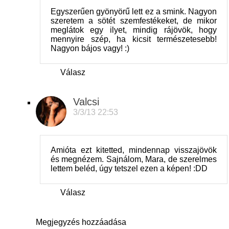
Egyszerűen gyönyörű lett ez a smink. Nagyon
szeretem a sötét szemfestékeket, de mikor
meglátok egy ilyet, mindig rájövök, hogy
mennyire szép, ha kicsit természetesebb!
Nagyon bájos vagy! :)
Válasz
Valcsi
3/3/13 22:53
Amióta ezt kitetted, mindennap visszajövök
és megnézem. Sajnálom, Mara, de szerelmes
lettem beléd, úgy tetszel ezen a képen! :DD
Válasz
Megjegyzés hozzáadása