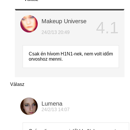
Makeup Universe
24/2/13 20:49
Csak én hívom H1N1-nek, nem volt időm
orvoshoz menni.
Válasz
Lumena
24/2/13 14:07