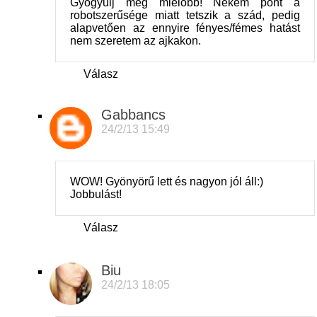
Gyógyulj meg mielőbb! Nekem pont a
robotszerűsége miatt tetszik a szád, pedig
alapvetően az ennyire fényes/fémes hatást
nem szeretem az ajkakon.
Válasz
Gabbancs
24/2/13 15:49
WOW! Gyönyörű lett és nagyon jól áll:)
Jobbulást!
Válasz
Biu
24/2/13 18:05