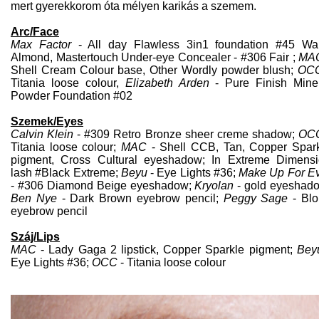
mert gyerekkorom óta mélyen karikás a szemem.
Arc/Face
Max Factor
- All day Flawless 3in1 foundation #45 W
Almond, Mastertouch Under-eye Concealer - #306 Fair ;
MA
Shell Cream Colour base, Other Wordly powder blush;
OC
Titania loose colour,
Elizabeth Arden
- Pure Finish Mine
Powder Foundation #02
Szemek/Eyes
Calvin Klein
- #309 Retro Bronze sheer creme shadow;
OC
Titania loose colour;
MAC
- Shell CCB, Tan, Copper Spar
pigment, Cross Cultural eyeshadow; In Extreme Dimens
lash #Black Extreme;
Beyu
- Eye Lights #36;
Make Up For E
- #306 Diamond Beige eyeshadow;
Kryolan
- gold eyeshad
Ben Nye
- Dark Brown eyebrow pencil;
Peggy Sage
- Blo
eyebrow pencil
Száj/Lips
MAC
- Lady Gaga 2 lipstick, Copper Sparkle pigment;
Bey
Eye Lights #36;
OCC
- Titania loose colour