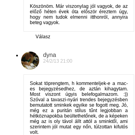
Köszönöm. Már viszonylag jól vagyok, de az
előző héten évek óta először éreztem úgy,
hogy nem tudok elmenni itthonról, annyira
beteg vagyok.
Válasz
dyna
24/2/13 21:00
Sokat töprengtem, h kommenteljek-e a mac-
es bejegyzésedhez, de aztán kihagytam.
Most viszont úgyis belefogalmazom. :))
Szóval a tavaszi-nyári trendes bejegyzésben
bemutatott sminkek egyike se fogott meg. Jó,
még ez a puritán stílus tűnt legjobban a
hétköznapokba beültethetőnek, de a képeken
még az is oly távol állt attól a sminktől, ami
szerintem jól mutat egy nőn, túlzottan kifutós
volt.