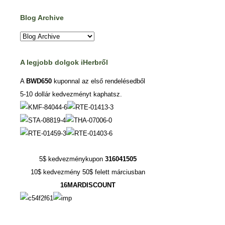
Blog Archive
A legjobb dolgok iHerbről
A
BWD650
kuponnal az első rendelésedből
5-10 dollár kedvezményt kaphatsz.
5$ kedvezménykupon
316041505
10$ kedvezmény 50$ felett márciusban
16MARDISCOUNT