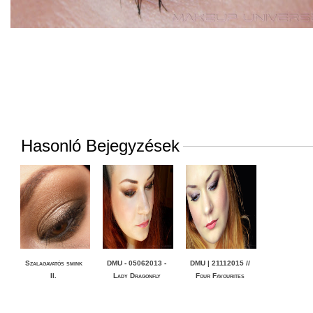
Hasonló Bejegyzések
Szalagavatós smink
DMU - 05062013 -
DMU | 21112015 //
II.
Lady Dragonfly
Four Favourites