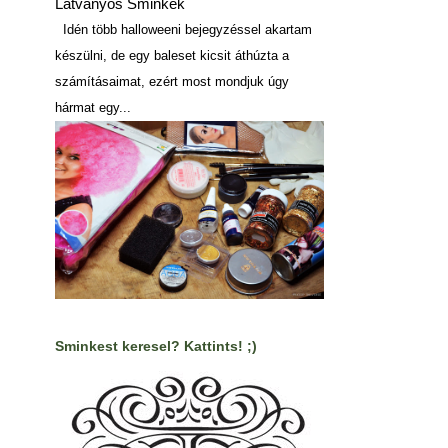
Látványos Sminkek
Idén több halloweeni bejegyzéssel akartam
készülni, de egy baleset kicsit áthúzta a
számításaimat, ezért most mondjuk úgy
hármat egy...
Sminkest keresel? Kattints! ;)