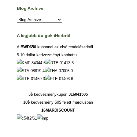
Blog Archive
A legjobb dolgok iHerbről
A
BWD650
kuponnal az első rendelésedből
5-10 dollár kedvezményt kaphatsz.
5$ kedvezménykupon
316041505
10$ kedvezmény 50$ felett márciusban
16MARDISCOUNT