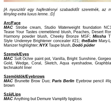
[A nyuszitól egy hajfestésnyi szabadidőt szeretnék, az 
tényleg extra luxus lenne. :D]
Arc/Face
MAC
Strobe cream, Studio Waterweight foundation NC
Tease Your Tastes cremeblend blush, Peaches, Desert Ro
Harmony powder blush, Cheeky Bronze MSF;
Missha
T
Style Undereye Brightener concealer #21;
theBalm
Mary-L
Manizer highlighter;
NYX
Taupe blush,
Dodó púder
Szemek/Eyes
MAC
Soft Ochre paint pot, Vanilla, Bright Sunshine, Gorge
Gold, Wedge, Coral, Sketch, Aqua eyeshadow, Graphbl
technakohl liner
Szemöldök/Eyebrows
MAC
Brunette Brow Duo;
Paris Berlin
Eyebrow pencil #li
brown
Száj/Lips
MAC
Anything but Demure Vamplify lipgloss