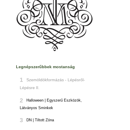
Legnépszerűbbek mostanság
Szemöldökformázás - Lépésről-
Lépésre II.
Halloween | Egyszerű Eszközök,
Látványos Sminkek
DN | Tiltott Zóna