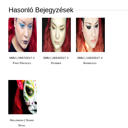
Hasonló Bejegyzések
DMU | 09072017 //
DMU | 26042017 //
DMU | 14032017 //
Fake Freckles
Stunner
Shameless
Halloween | Sugar
Skull