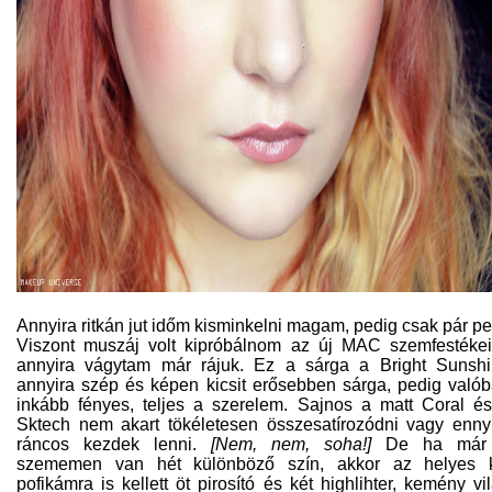
Annyira ritkán jut időm kisminkelni magam, pedig csak pár pe
Viszont muszáj volt kipróbálnom az új MAC szemfestéke
annyira vágytam már rájuk. Ez a sárga a Bright Sunsh
annyira szép és képen kicsit erősebben sárga, pedig való
inkább fényes, teljes a szerelem. Sajnos a matt Coral é
Sktech nem akart tökéletesen összesatírozódni vagy enny
ráncos kezdek lenni.
[Nem, nem, soha!]
De ha már
szememen van hét különböző szín, akkor az helyes k
pofikámra is kellett öt pirosító és két highlihter, kemény vi