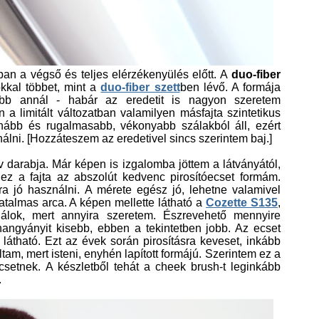
an a végső és teljes elérzékenyülés előtt. A
duo-fiber
kkal többet, mint a
duo-fiber szett
ben lévő. A formája
obb annál - habár az eredetit is nagyon szeretem
a limitált változatban valamilyen másfajta szintetikus
uhább és rugalmasabb, vékonyabb szálakból áll, ezért
lni. [Hozzáteszem az eredetivel sincs szerintem baj.]
v darabja. Már képen is izgalomba jöttem a látványától,
z a fajta az abszolút kedvenc pirosítóecset formám.
a jó használni. A mérete egész jó, lehetne valamivel
talmas arca. A képen mellette látható a
Cozette S135
,
álok, mert annyira szeretem. Észrevehető mennyire
angyányit kisebb, ebben a tekintetben jobb. Az ecset
látható. Ezt az évek során pirosításra keveset, inkább
m, mert isteni, enyhén lapított formájú. Szerintem ez a
csetnek. A készletből tehát a cheek brush-t leginkább
.