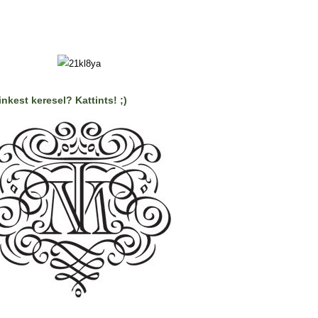
nkest keresel? Kattints! ;)