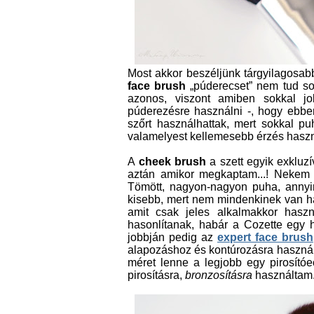
Most akkor beszéljünk tárgyilagosabb
face brush
„púderecset” nem tud so
azonos, viszont amiben sokkal j
púderezésre használni -, hogy ebben 
szőrt használhattak, mert sokkal p
valamelyest kellemesebb érzés haszná
A
cheek brush
a szett egyik exkluzí
aztán amikor megkaptam...! Nekem e
Tömött, nagyon-nagyon puha, annyir
kisebb, mert nem mindenkinek van ha
amit csak jeles alkalmakkor haszn
hasonlítanak, habár a Cozette egy h
jobbján pedig az
expert face brush
alapozáshoz és kontúrozásra használta
méret lenne a legjobb egy pirosítóe
pirosításra,
bronzosításra
használtam