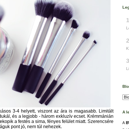
Le
L
K
L
Blo
kásos 3-4 helyett, viszont az ára is magasabb. Limitált
A l
dukál, és a legjobb - három exkluzív ecset. Krémmánián
ekopik a festés a sima, fényes felület miatt. Szerencsére
A
B
águk pont jó, nem túl nehezek.