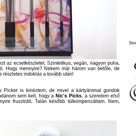
Smi
zt az ecsetkészletet. Szintetikus, vegán, nagyon puha,
ható. Hogy mennyire? Nekem már három van belőle, de
 részletes indoklás a tovább után!
s Picket is kinéztem, de mivel a kártyámmal gondok
Mondanom sem kell, hogy a
Nic's Picks
, a
szerelem első
yire frusztrált. Talán később túlkompenzáltam. Nem,