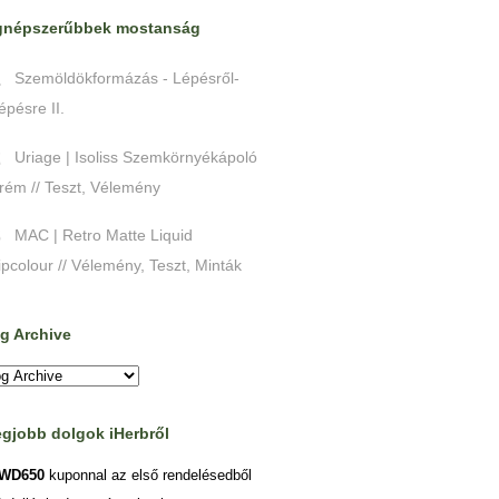
gnépszerűbbek mostanság
Szemöldökformázás - Lépésről-
épésre II.
Uriage | Isoliss Szemkörnyékápoló
rém // Teszt, Vélemény
MAC | Retro Matte Liquid
ipcolour // Vélemény, Teszt, Minták
g Archive
egjobb dolgok iHerbről
WD650
kuponnal az első rendelésedből