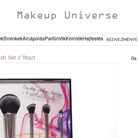
ek
Sminkek
Arcápolás
Parfümök
Körmök
Hajfestés
KEDVEZMÉNYE
sh Set // Teszt
Ők 