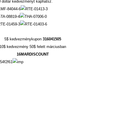
0 dollár kedvezményt kaphatsz.
5$ kedvezménykupon
316041505
10$ kedvezmény 50$ felett márciusban
16MARDISCOUNT