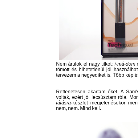
Nem árulok el nagy titkot:
i-má-dom
e
tömött és hihetetlenül jól használ
tervezem a negyediket is. Több kép és
Rettenetesen akartam őket. A Sam'
voltak, ezért jól lecsúsztam róla. 
látásra-
készlet megjelenésekor menn
nem, nem. Mind kell.