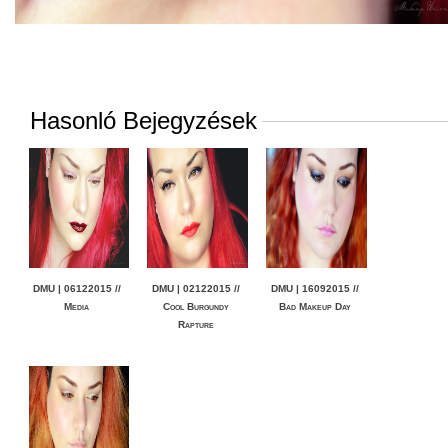
Hasonló Bejegyzések
DMU | 06122015 //
DMU | 02122015 //
DMU | 16092015 //
Media
Cool Burgundy
Bad Makeup Day
Rapture