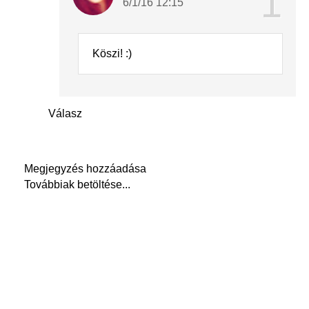
6/1/16 12:15
Köszi! :)
Válasz
Megjegyzés hozzáadása
Továbbiak betöltése...