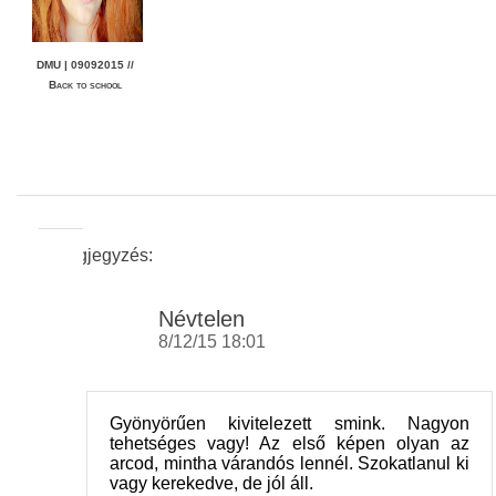
DMU | 09092015 //
Back to school
8 Megjegyzés:
Névtelen
8/12/15 18:01
Gyönyörűen kivitelezett smink. Nagyon
tehetséges vagy! Az első képen olyan az
arcod, mintha várandós lennél. Szokatlanul ki
vagy kerekedve, de jól áll.