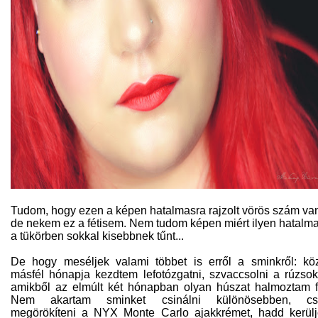
Tudom, hogy ezen a képen hatalmasra rajzolt vörös szám va
de nekem ez a fétisem. Nem tudom képen miért ilyen hatalma
a tükörben sokkal kisebbnek tűnt...
De hogy meséljek valami többet is erről a sminkről: kö
másfél hónapja kezdtem lefotózgatni, szvaccsolni a rúzsok
amikből az elmúlt két hónapban olyan húszat halmoztam f
Nem akartam sminket csinálni különösebben, cs
megörökíteni a NYX Monte Carlo ajakkrémet, hadd kerül