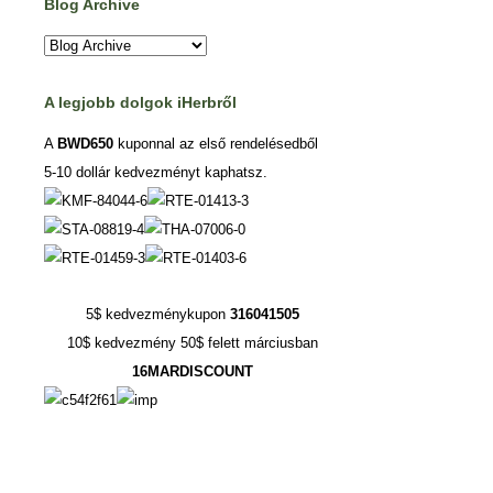
Blog Archive
A legjobb dolgok iHerbről
A
BWD650
kuponnal az első rendelésedből
5-10 dollár kedvezményt kaphatsz.
5$ kedvezménykupon
316041505
10$ kedvezmény 50$ felett márciusban
16MARDISCOUNT