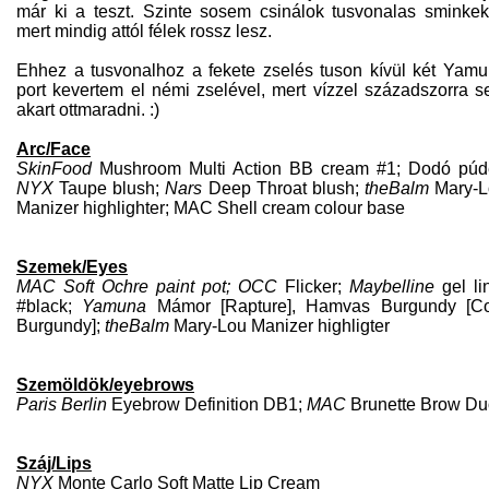
már ki a teszt. Szinte sosem csinálok tusvonalas sminkek
mert mindig attól félek rossz lesz.
Ehhez a tusvonalhoz a fekete zselés tuson kívül két Yam
port kevertem el némi zselével, mert vízzel századszorra 
akart ottmaradni. :)
Arc/Face
SkinFood
Mushroom Multi Action BB cream #1; Dodó púd
NYX
Taupe blush;
Nars
Deep Throat blush;
theBalm
Mary-L
Manizer highlighter; MAC Shell cream colour base
Szemek/Eyes
MAC
Soft Ochre paint pot
; OCC
Flicker;
Maybelline
gel li
#black;
Yamuna
Mámor [Rapture], Hamvas Burgundy [Co
Burgundy];
theBalm
Mary-Lou Manizer highligter
Szemöldök/eyebrows
Paris Berlin
Eyebrow Definition DB1;
MAC
Brunette Brow Du
Száj/Lips
NYX
Monte Carlo Soft Matte Lip Cream