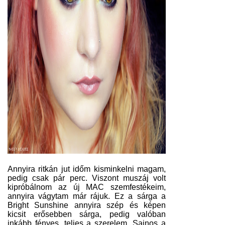
Annyira ritkán jut időm kisminkelni magam,
pedig csak pár perc. Viszont muszáj volt
kipróbálnom az új MAC szemfestékeim,
annyira vágytam már rájuk. Ez a sárga a
Bright Sunshine annyira szép és képen
kicsit erősebben sárga, pedig valóban
inkább fényes, teljes a szerelem. Sajnos a