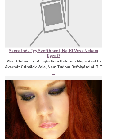
Szeretnék Egy Szoftboxot, Na, Ki Vesz Nekem
Egyet?
Mert Utálom Ezt A Fajta Kora Délutáni Napsütést És
Akármit Csinálok Vele, Nem Tudom Befolyásolni. T_T
...