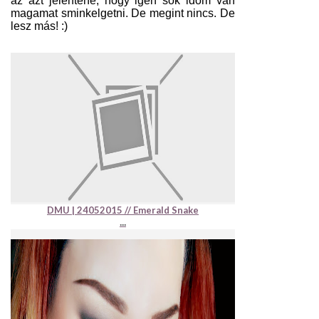
az azt jelentené, hogy igen sok időm van
magamat sminkelgetni. De megint nincs. De
lesz más! :)
DMU | 24052015 // Emerald Snake
...