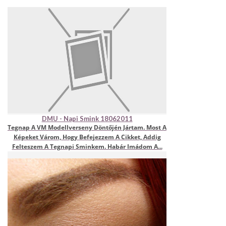
DMU - Napi Smink 18062011
Tegnap A VM Modellverseny Döntőjén Jártam. Most A
Képeket Várom, Hogy Befejezzem A Cikket, Addig
Felteszem A Tegnapi Sminkem. Habár Imádom A...