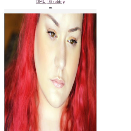
DMU | Strobing
...