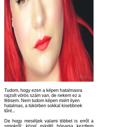
Tudom, hogy ezen a képen hatalmasra
rajzolt vörös szám van, de nekem ez a
fétisem. Nem tudom képen miért ilyen
hatalmas, a tükörben sokkal kisebbnek
tűnt...
De hogy meséljek valami többet is erről a
sminkről: közel másfél hónapja kezdtem