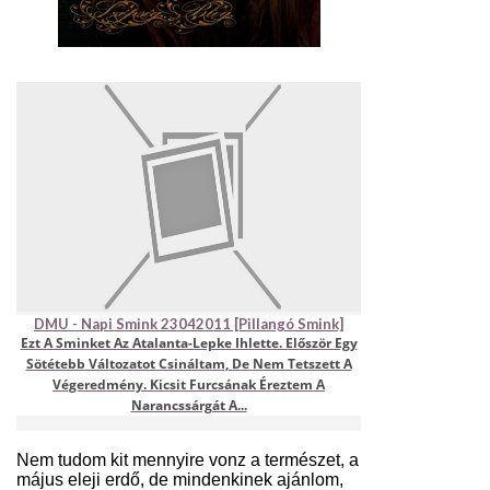
DMU - Napi Smink 23042011 [pillangó Smink]
Ezt A Sminket Az Atalanta-Lepke Ihlette. Először Egy
Sötétebb Változatot Csináltam, De Nem Tetszett A
Végeredmény. Kicsit Furcsának Éreztem A
Narancssárgát A...
Nem tudom kit mennyire vonz a természet, a
május eleji erdő, de mindenkinek ajánlom,