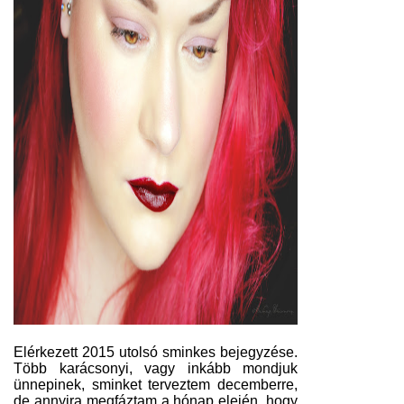
Elérkezett 2015 utolsó sminkes bejegyzése.
Több karácsonyi, vagy inkább mondjuk
ünnepinek, sminket terveztem decemberre,
de annyira megfáztam a hónap elején, hogy