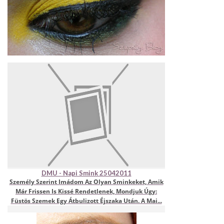
DMU - Napi Smink 25042011
Személy Szerint Imádom Az Olyan Sminkeket, Amik
Már Frissen Is Kissé Rendetlenek, Mondjuk Úgy:
Füstös Szemek Egy Átbulizott Éjszaka Után. A Mai...