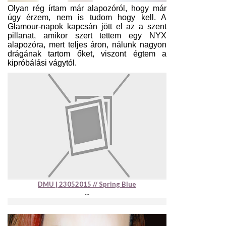
Olyan rég írtam már alapozóról, hogy már
úgy érzem, nem is tudom hogy kell. A
Glamour-napok kapcsán jött el az a szent
pillanat, amikor szert tettem egy NYX
alapozóra, mert teljes áron, nálunk nagyon
drágának tartom őket, viszont égtem a
kipróbálási vágytól.
DMU | 23052015 // Spring Blue
...