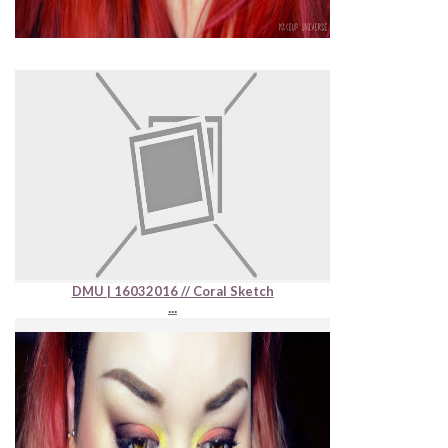
DMU | 16032016 // Coral Sketch
...