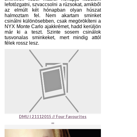
lefotózgatni, szvaccsolni a rúzsokat, amikből
az elmúlt két hónapban olyan húszat
halmoztam fel. Nem akartam sminket
csinálni különösebben, csak megörökíteni a
NYX Monte Carlo ajakkrémet, hadd kerüljön
már ki a teszt. Szinte sosem csinálok
tusvonalas sminkeket, mert mindig attól
félek rossz lesz.
DMU | 21112015 // Four Favourites
...