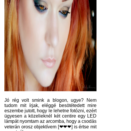
Jó rég volt smink a blogon, ugye? Nem
tudom mit írjak, eléggé besötétedett mire
eszembe jutott, hogy le lehetne fotózni, ezért
ügyesen a közelieknél két centire egy LED
lámpát nyomtam az arcomba, hogy a csodás
veterán orosz objektívem [❤❤❤] is értse mit