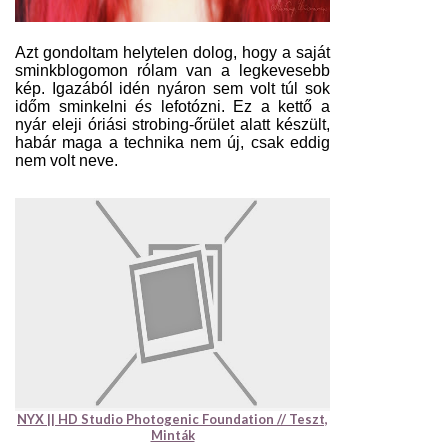
Azt gondoltam helytelen dolog, hogy a saját
sminkblogomon rólam van a legkevesebb
kép. Igazából idén nyáron sem volt túl sok
időm sminkelni
és
lefotózni. Ez a kettő a
nyár eleji óriási strobing-őrület alatt készült,
habár maga a technika nem új, csak eddig
nem volt neve.
NYX || HD Studio Photogenic Foundation // Teszt,
Minták