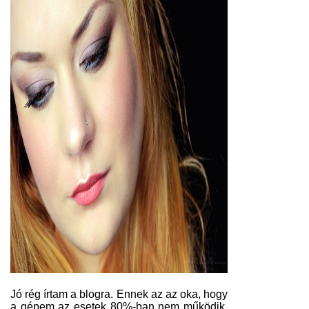
Jó rég írtam a blogra. Ennek az az oka, hogy
a gépem az esetek 80%-ban nem működik,