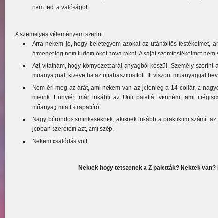
nem fedi a valóságot.
A személyes véleményem szerint:
Arra nekem jó, hogy beletegyem azokat az utántöltős festékeimet, 
átmenetileg nem tudom őket hova rakni. A saját szemfestékeimet nem
Azt vitatnám, hogy környezetbarát anyagból készül. Személy szerint 
műanyagnál, kivéve ha az újrahasznosított. Itt viszont műanyaggal bevon
Nem éri meg az árát, ami nekem van az jelenleg a 14 dollár, a nagy
mieink. Ennyiért már inkább az Unii palettát venném, ami mégiscs
műanyag miatt strapabíró.
Nagy bőröndös sminkeseknek, akiknek inkább a praktikum számít az esz
jobban szeretem azt, ami szép.
Nekem csalódás volt.
Nektek hogy tetszenek a Z paletták? Nektek van? 