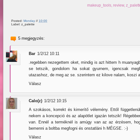
makeup_tools,
review,
z_palett
Posted:
Monday
//
10:00
Label: z_palette
5 megjegyzés:
Bar
1/2/12 10:11
.regebben nezegettem oket, mindig is azt hittem h muanya
se tetszik, gondolom ha sokat gyurnem, igencsak megla
utazashoz, de meg az se. szerintem ez kilove nalam, koszi a
Válasz
Calo(z)
1/2/12 10:15
A szokásos, korrekt és kimerítő vélemény. Ettől függetlenül
nekem a koncepció és az alapötlet igazán tetszik! Régebb
van. Ennél a terméknél is amúgy van az az érzésem, ho
bemenni a boltba megfogni és onstatláni h MÉGSE. :-)
Válasz