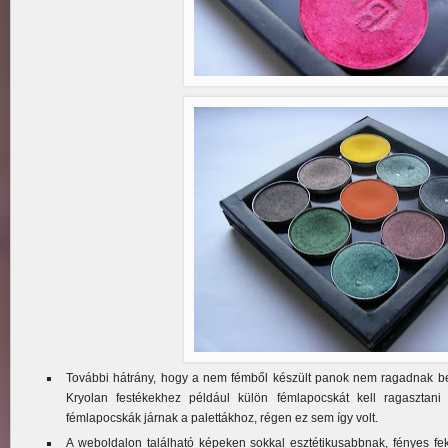
További hátrány, hogy a nem fémből készült panok nem ragadnak 
Kryolan festékekhez például külön fémlapocskát kell ragasztan
fémlapocskák járnak a palettákhoz, régen ez sem így volt.
A weboldalon található képeken sokkal esztétikusabbnak, fényes f