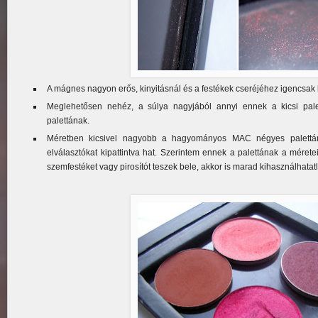
A mágnes nagyon erős, kinyitásnál és a festékek cseréjéhez igencsak 
Meglehetősen nehéz, a súlya nagyjából annyi ennek a kicsi pal
palettának.
Méretben kicsivel nagyobb a hagyományos MAC négyes palettán
elválasztókat kipattintva hat. Szerintem ennek a palettának a méret
szemfestéket vagy pirosítót teszek bele, akkor is marad kihasználhata