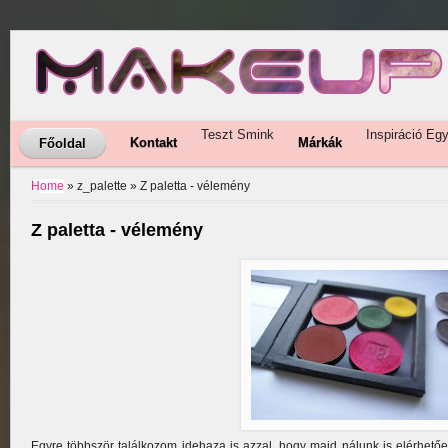
Teszt
Smink
Inspiráció
Eg
Kontakt
Márkák
Főoldal
Home
» z_palette »
Z paletta - vélemény
Z paletta - vélemény
Egyre többször találkozom idehaza is azzal, hogy majd nálunk is elérhetőe