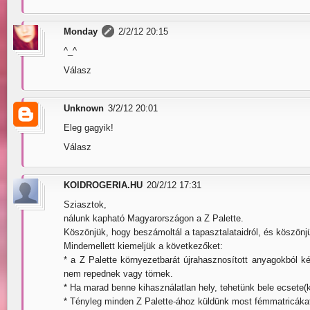
Monday
2/2/12 20:15
^_^
Válasz
Unknown
3/2/12 20:01
Eleg gagyik!
Válasz
KOIDROGERIA.HU
20/2/12 17:31
Sziasztok,
nálunk kapható Magyarországon a Z Palette.
Köszönjük, hogy beszámoltál a tapasztalataidról, és köszön
Mindemellett kiemeljük a következőket:
* a Z Palette környezetbarát újrahasznosított anyagokból k
nem repednek vagy törnek.
* Ha marad benne kihasználatlan hely, tehetünk bele ecsete(k
* Tényleg minden Z Palette-ához küldünk most fémmatricákat,