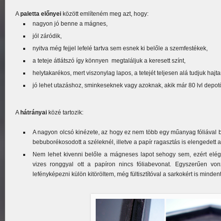
A
paletta előnyei
között említeném meg azt, hogy:
nagyon jó benne a mágnes,
jól záródik,
nyitva még fejjel lefelé tartva sem esnek ki belőle a szemfestékek,
a teteje átlátszó így könnyen megtaláljuk a keresett színt,
helytakarékos, mert viszonylag lapos, a tetejét teljesen alá tudjuk haj
jó lehet utazáshoz, sminkeseknek vagy azoknak, akik már 80 lvl depot
A
hátrányai
közé tartozik:
A nagyon olcsó kinézete, az hogy ez nem több egy műanyag fóliával 
bebuborékosodott a széleknél, illetve a papír ragasztás is elengedett a
Nem lehet kivenni belőle a mágneses lapot sehogy sem, ezért elég n
vizes ronggyal ott a papíron nincs fóliabevonat. Egyszerűen vonz
lefényképezni külön kitöröltem, még fültisztítóval a sarkokért is minden