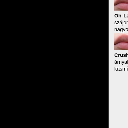
Oh L
szájo
nagyon
Crush
árnya
kasmí