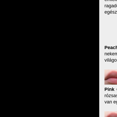
ragad
egész
Peac
nekem
világ
Pink 
rózsa
van eg