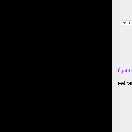
Újabb
Felir