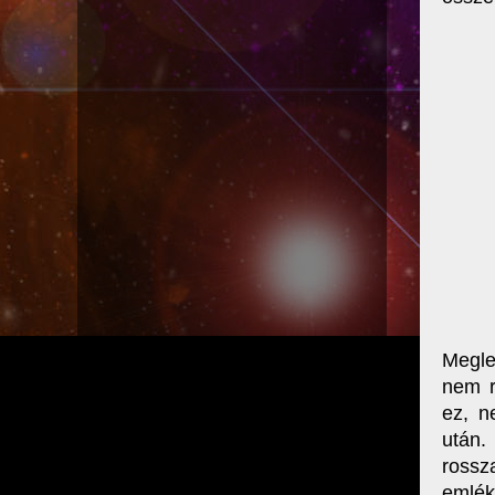
Megle
nem r
ez, n
után.
rossz
emlék