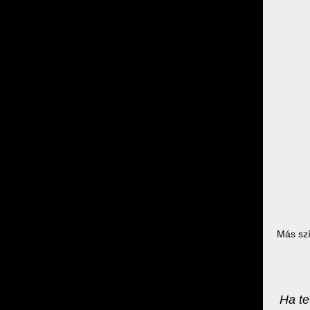
Más szí
Ha te