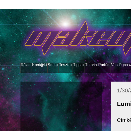
Rólam
Kont@kt
Smink
Tesztek
Tippek
Tutorial
Parfüm
Vendégpos
1/30
Lumi
Címké