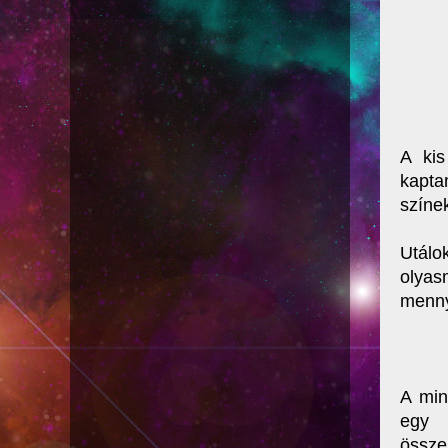
A kis
kapta
színe
Utálo
olyas
menny
A min
egy 
össze