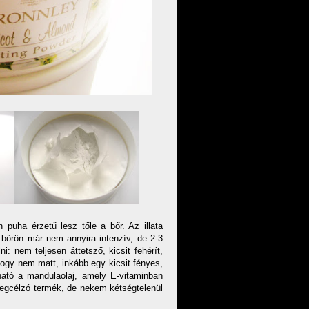
puha érzetű lesz tőle a bőr. Az illata
a bőrön már nem annyira intenzív, de 2-3
: nem teljesen áttetsző, kicsit fehérít,
ogy nem matt, inkább egy kicsit fényes,
ható a mandulaolaj, amely E-vitaminban
egcélzó termék, de nekem kétségtelenül