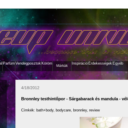
al
Parfüm
Vendégposztok
Köröm
Inspiráció
Érdekességek
Egyéb
Márkák
4/18/2012
Bronnley testhintőpor - Sárgabarack és mandula - vé
Címkék: bath+body, bodycare, bronnley, review