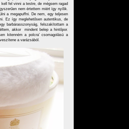
kell fel vinni a testre, de mégsem ragad
gyszerűen nem értettem miért így nyílik.
lni a megapuffni. De nem, egy teljesen
épni. Ez így meglehetősen autentikus, de
egy barbárasszonyság, felszakítottam a
féltem, akkor mindent belep a hintőpor.
sen kitenném a polcra' csomagolású a
 veszítene a varázsából.