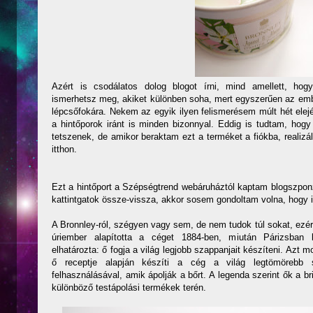
Azért is csodálatos dolog blogot írni, mind amellett, ho
ismerhetsz meg, akiket különben soha, mert egyszerűen az embe
lépcsőfokára. Nekem az egyik ilyen felismerésem múlt hét elej
a hintőporok iránt is minden bizonnyal. Eddig is tudtam, h
tetszenek, de amikor beraktam ezt a terméket a fiókba, realizá
itthon.
Ezt a hintőport a Szépségtrend webáruháztól kaptam blogszpon
kattintgatok össze-vissza, akkor sosem gondoltam volna, hogy il
A Bronnley-ról, szégyen vagy sem, de nem tudok túl sokat, ezé
úriember alapította a céget 1884-ben, miután Párizsban 
elhatározta: ő fogja a világ legjobb szappanjait készíteni. Azt m
ő receptje alapján készíti a cég a világ legtömörebb s
felhasználásával, amik ápolják a bőrt. A legenda szerint ők a br
különböző testápolási termékek terén.