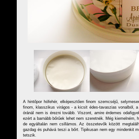
A hintőpor hófehér, elképesztően finom szemcséjű, selymesen 
finom, klasszikus virágos - a kicsit édes-tavaszias vonalból, 
óránál nem is érezni tovább. Viszont, amire érdemes odafigyelni
ezért a barnább bőrűek lehet nem szeretnék. Még kiemelném, h
de egyáltalán nem csillámos. Az összetevők között megtalál
gazdag és puhává teszi a bőrt. Tipikusan nem egy mindenkit m
tetszik.