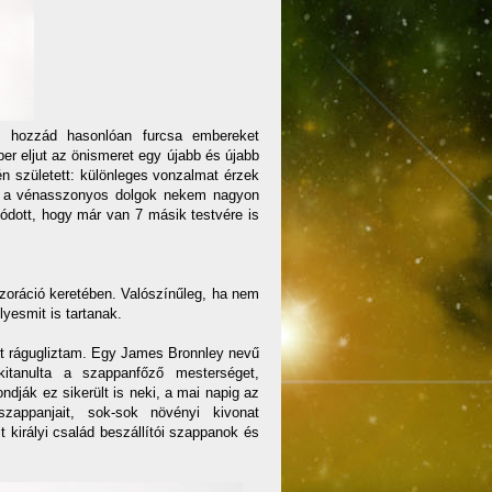
gy hozzád hasonlóan furcsa embereket
r eljut az önismeret egy újabb és újabb
én született: különleges vonzalmat érzek
ogy a vénasszonyos dolgok nekem nagyon
lódott, hogy már van 7 másik testvére is
zoráció keretében. Valószínűleg, ha nem
yesmit is tartanak.
rt rágugliztam. Egy James Bronnley nevű
kitanulta a szappanfőző mesterséget,
ondják ez sikerült is neki, a mai napig az
zappanjait, sok-sok növényi kivonat
it királyi család beszállítói szappanok és