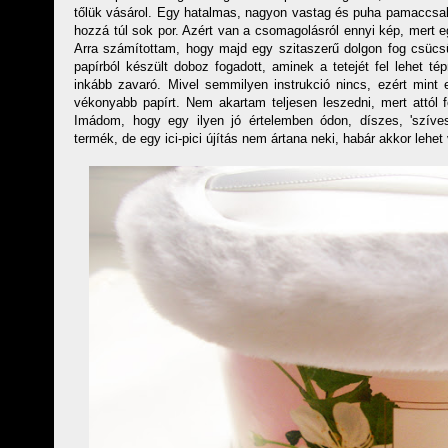
tőlük vásárol. Egy hatalmas, nagyon vastag és puha pamaccsal 
hozzá túl sok por. Azért van a csomagolásról ennyi kép, mert e
Arra számítottam, hogy majd egy szitaszerű dolgon fog csücsü
papírból készült doboz fogadott, aminek a tetejét fel lehet t
inkább zavaró. Mivel semmilyen instrukció nincs, ezért mint 
vékonyabb papírt. Nem akartam teljesen leszedni, mert attól 
Imádom, hogy egy ilyen jó értelemben ódon, díszes, 'szíve
termék, de egy ici-pici újítás nem ártana neki, habár akkor lehet